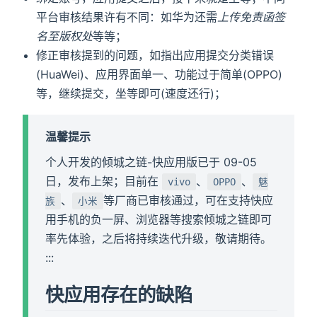
平台审核结果许有不同：如华为还需
上传免责函签
名至版权处
等等；
修正审核提到的问题，如指出应用提交分类错误
(HuaWei)、应用界面单一、功能过于简单(OPPO)
等，继续提交，坐等即可(速度还行)；
温馨提示
个人开发的倾城之链-快应用版已于 09-05
日，发布上架；目前在
、
、
vivo
OPPO
魅
、
等厂商已审核通过，可在支持快应
族
小米
用手机的负一屏、浏览器等搜索倾城之链即可
率先体验，之后将持续迭代升级，敬请期待。
:::
快应用存在的缺陷