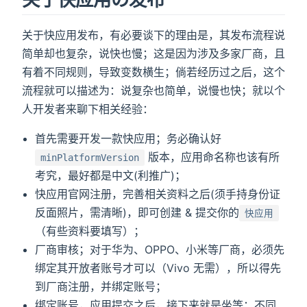
关于快应用发布，有必要谈下的理由是，其发布流程说
简单却也复杂，说快也慢；这是因为涉及多家厂商，且
有着不同规则，导致变数横生；倘若经历过之后，这个
流程就可以描述为：说复杂也简单，说慢也快；就以个
人开发者来聊下相关经验：
首先需要开发一款快应用；务必确认好
版本，应用命名称也该有所
minPlatformVersion
考究，最好都是中文(利推广)；
快应用官网注册，完善相关资料之后(须手持身份证
反面照片，需清晰)，即可创建 & 提交你的
快应用
（有些资料要填写）；
厂商审核；对于华为、OPPO、小米等厂商，必须先
绑定其开放者账号才可以（Vivo 无需），所以得先
到厂商注册，并绑定账号；
绑定账号，应用提交之后，接下来就是坐等；不同