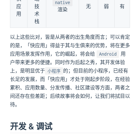
native
应
技
无
弱
有
渲染
用
术
栈
以上这些比对，皆是从两者的出生角度而言；可以肯定
的是，「快应用」得益于其与生俱来的优势，将在更多
应用场景发挥作用，它的崛起，将会给
用
Android
户带来更多的便捷。同时作为后起之秀，其开发体验
上，是明显优于
的；但目前的小程序，已经有
小程序
长足的发展，而「快应用」才处于刚起步阶段，在经验
累积、应用数量、分发传播、社区建设等方面，两者之
间还存在些差距；后续故事将会如何，让我们将拭目以
待。
开发 & 调试