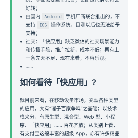
好转；
由国内
手机厂商联合推出的，不
Android
支持
操作系统，目测以后也无法给予
IOS
支持；
社交：「快应用」缺乏微信的社交场景能力
和传播手段，推广拉新，成本不低；再有上
一条先天不足，现在来看，不容乐观。
......
如何看待「快应用」?
就目前来看，在移动设备市场，充盈各种类型
的应用，大有“诸子百家争鸣”之基础；以技术
栈来分，有原生型、混合型、Web 型、小程
序、「快应用」…… 百花齐放；从类别上看，
有支付宝这般丰富的超级 App，亦有许多精品