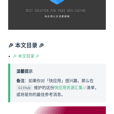
🎉 本文目录 🎉
🎉 本文目录 🎉
温馨提示
备注
：如果你对「快应用」感兴趣，那么在
维护的这份
快应用资源汇集
清单，
Github
或将是你的最佳参考消息。