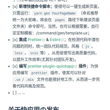
[x]
新增快捷命令脚本
；使得可以一键生成新页面，
只需运行：
（命名推荐
yarn gen YourPageName
统一为大驼峰，将会在
路径下新建该页面
pages
文件夹）命令即可，当然，也可以根据需要，自行
定定制模板：
/command/gen/template.ux
；
[x]
集成
Prettier
&
Eslint
；在检测代码中潜在
问题的同时，统一团队代码规范、风格（
，
js
，
等），从而促使写出高质量代码，
less
scss
以提升工作效率(尤其针对团队开发)。
[x]
编写
prettier-plugin-quickapp
插件
；为快
应用编写
插件，使其可以针对
prettier
/
文件也能很好地工作，从而进一步完
.ux
.mix
善代码风格及规范。
[ ] ... ...
关于快应用の发布