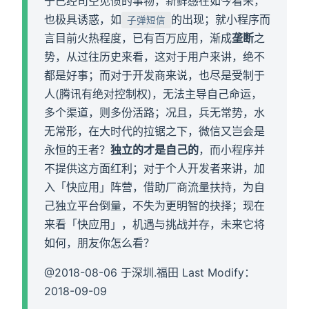
于已经司空见惯的事物，新鲜感在如今看来，
也极具诱惑，如
的出现；就小程序而
子弹短信
言目前火热程度，已有百万应用，渐成
垄断
之
势，从过往历史来看，这对于用户来讲，绝不
都是好事；而对于开发商来说，也尽是受制于
人(腾讯有绝对控制权)，无法主导自己命运，
多个渠道，则多份活路；况且，兵无常势，水
无常形，在大时代的拉锯之下，微信又岂会是
永恒的王者？
独立的才是自己的
，而小程序并
不提供这方面红利；对于个人开发者来讲，加
入「快应用」阵营，借助厂商流量扶持，为自
己独立平台倒量，不失为更明智的抉择；现在
来看「快应用」，机遇与挑战并存，未来它将
如何，朋友你怎么看？
@2018-08-06 于深圳.福田 Last Modify：
2018-09-09