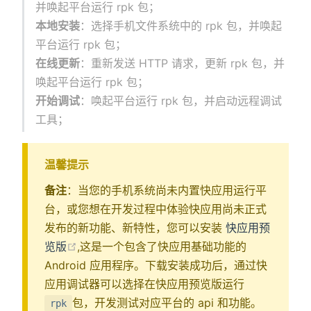
并唤起平台运行 rpk 包；
本地安装
：选择手机文件系统中的 rpk 包，并唤起
平台运行 rpk 包；
在线更新
：重新发送 HTTP 请求，更新 rpk 包，并
唤起平台运行 rpk 包；
开始调试
：唤起平台运行 rpk 包，并启动远程调试
工具；
温馨提示
备注
：当您的手机系统尚未内置快应用运行平
台，或您想在开发过程中体验快应用尚未正式
发布的新功能、新特性，您可以安装
快应用预
览版
,这是一个包含了快应用基础功能的
Android 应用程序。下载安装成功后，通过快
应用调试器可以选择在快应用预览版运行
包，开发测试对应平台的 api 和功能。
rpk