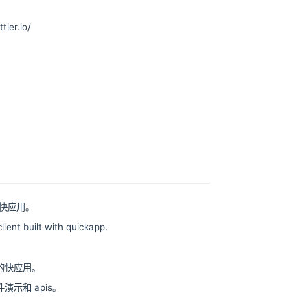
tier.io/
的快应用。
t built with quickapp.
的快应用。
演示和 apis。