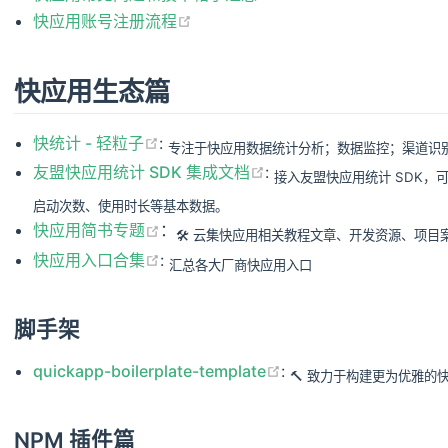
快应用账号注册流程
快应用生态篇
快统计 - 轻粒子
:
专注于快应用数据统计分析；数据监控；渠道识
友盟快应用统计 SDK 集成文档
:
接入友盟快应用统计 SDK，可
启动次数、使用时长等基本数据。
快应用简书专题
：
🛠 云集快应用相关教程文章、开发资源、项
快应用入口合集
:
汇总各大厂商快应用入口
脚手架
quickapp-boilerplate-template
:
🔨 致力于构建更为优雅的
NPM 插件篇