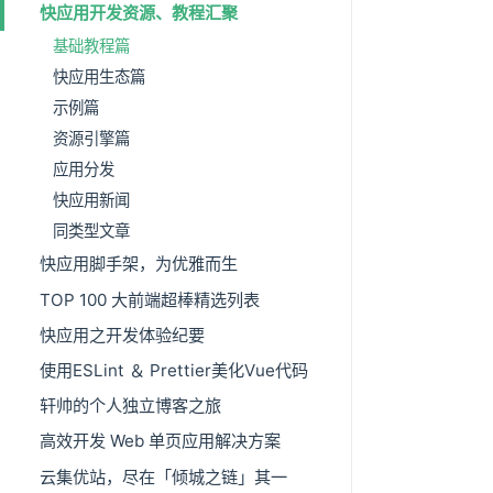
快应用开发资源、教程汇聚
基础教程篇
快应用生态篇
示例篇
资源引擎篇
应用分发
快应用新闻
同类型文章
快应用脚手架，为优雅而生
TOP 100 大前端超棒精选列表
快应用之开发体验纪要
使用ESLint ＆ Prettier美化Vue代码
轩帅的个人独立博客之旅
高效开发 Web 单页应用解决方案
云集优站，尽在「倾城之链」其一