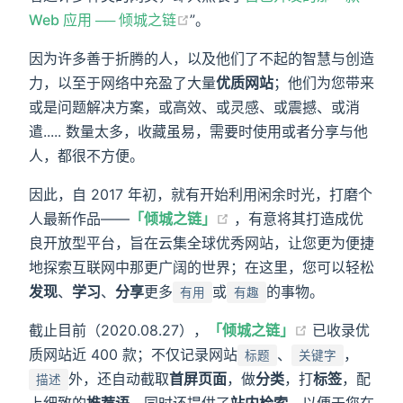
Web 应用 ── 倾城之链
”。
因为许多善于折腾的人，以及他们了不起的智慧与创造
力，以至于网络中充盈了大量
优质网站
；他们为您带来
或是问题解决方案，或高效、或灵感、或震撼、或消
遣..... 数量太多，收藏虽易，需要时使用或者分享与他
人，都很不方便。
因此，自 2017 年初，就有开始利用闲余时光，打磨个
人最新作品——
「倾城之链」
，有意将其打造成优
良开放型平台，旨在云集全球优秀网站，让您更为便捷
地探索互联网中那更广阔的世界；在这里，您可以轻松
发现
、
学习
、
分享
更多
或
的事物。
有用
有趣
截止目前（2020.08.27），
「倾城之链」
已收录优
质网站近 400 款；不仅记录网站
、
，
标题
关键字
外，还自动截取
首屏页面
，做
分类
，打
标签
，配
描述
上细致的
推荐语
，同时还提供了
站内检索
，以便于您在