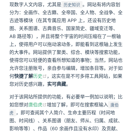
现数字人文内容，尤其是
。网站有将内容划
历史知识
分为：全画作、全古籍、全帝国、全人物、全战争、全
古迹等模块（在其专属应用 APP 上，还设有历史地
图、关系图谱、古典音乐、国家简史、疆域变迁等、
AB 路径等），并且将整个宇宙的时间压缩在了一根轴
上，使得用户可以拖动滚动条，即能看到这根轴上发生
的大事件。网站提供了聚类、综合、模块等搜索功能，
使得您可以轻便的查看所想知道的事物；当然，网站也
允许您注册账号，亲自参与编辑，增加条目等。对于如
何
快捷了解
历史
，这实在是不可多得工具网站，如果
您对历史感兴趣，
实可典藏
。
对于该网站所提供的功能，有必要举一例加以说明；比
如您想对
唐伯虎
增加了解，即可在搜索框输入
唐伯
，即可查阅其个人简介、生命主要历程（时间地
虎
图、时间线）、关系图谱（朋友、师从、归属、成就、
影响等等）、作品（60 余画作且没有水印）及贡献、