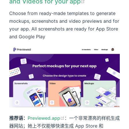
and Videos for your app
Choose from ready-made templates to generate
mockups, screenshots and video previews and for
your app. All screenshots are ready for App Store
and Google Play
推荐语：
Previewed.app
：一个非常漂亮的样机生成
器网站；她上不仅能够快速生成 App Store 和