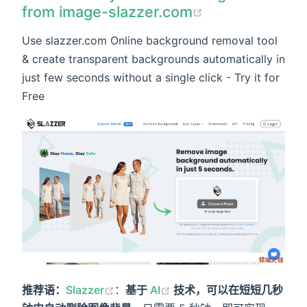
from image-slazzer.com
Use slazzer.com Online background removal tool
& create transparent backgrounds automatically in
just few seconds without a single click - Try it for
Free
推荐语：
Slazzer
：
基于
AI
技术，可以在短短几秒